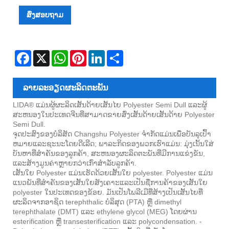
ສົ່ງສອບຖາມ
Facebook
X
WhatsApp
Pinterest
LinkedIn
Share
ລາຍ​ລະ​ອຽດ​ຜະ​ລິດ​ຕະ​ພັນ
LIDA® ແມ່ນຜູ້ຜະລິດເສັ້ນດ້າຍເສັ້ນໄຍ Polyester Semi Dull ແລະຜູ້
ສະຫນອງໃນປະເທດຈີນທີ່ສາມາດຂາຍສົ່ງເສັ້ນດ້າຍເສັ້ນດ້າຍ Polyester
Semi Dull.
ຈຸດ​ປະ​ສົງ​ຂອງ​ບໍ​ລິ​ສັດ Changshu Polyester ຈໍາ​ກັດ​ແມ່ນ​ເພື່ອ​ບັນ​ລຸ​ເປົ້າ​
ຫມາຍ​ແລະ​ຊະ​ນະ​ໂດຍ​ດີ​ເລີດ​; ພາລະກິດຂອງພວກເຮົາແມ່ນ: ມຸ່ງເນັ້ນໃສ່
ບັນຫາທີ່ສໍາຄັນຂອງລູກຄ້າ, ສະຫນອງຜະລິດຕະພັນທີ່ມີການແຂ່ງຂັນ,
ແລະສ້າງມູນຄ່າຫຼາຍກວ່າເກົ່າສໍາລັບລູກຄ້າ.
ເສັ້ນໃຍ Polyester ແມ່ນເຮັດດ້ວຍເສັ້ນໃຍ polyester. Polyester ແມ່ນ
ແນວພັນທີ່ສໍາຄັນຂອງເສັ້ນໃຍສັງເຄາະແລະເປັນຊື່ການຄ້າຂອງເສັ້ນໃຍ
polyester ໃນປະເທດຂອງຂ້ອຍ. ມັນເປັນໂພລີເມີທີ່ສ້າງເປັນເສັ້ນໄຍທີ່
ຜະລິດຈາກອາຊິດ terephthalic ບໍລິສຸດ (PTA) ຫຼື dimethyl
terephthalate (DMT) ແລະ ethylene glycol (MEG) ໂດຍຜ່ານ
esterification ຫຼື transesterification ແລະ polycondensation. -