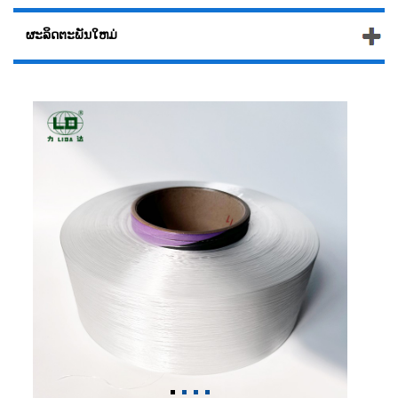
ຜະລິດຕະພັນໃຫມ່