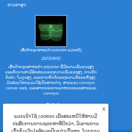
ຂ່າວ​ລ່າ​ສຸດ
ເສັ້ນດ້າຍອຸດສາຫະກໍາ polyester ແມ່ນຫຍັງ
ຄຸນລັກສະນະການປະ
2023/09/02
ເສັ້ນດ້າຍອຸດສາຫະກໍາ polyester ທີ່ມີຄວາມເຂັ້ມແຂງສູງ
ແລະຍືດຍາວຕ່ໍາມີລັກສະນະຂອງຄວາມເຂັ້ມແຂງສູງ, ການຍືດ
Polyester Tril
ຕົວຕ່ໍາ, ໂມດູນສູງ, ແລະການຫົດຕົວຂອງຄວາມຮ້ອນແຫ້ງສູງ.
ໄຍ polyester.
ມັນສ່ວນໃຫຍ່ແມ່ນໃຊ້ເປັນສາຍຢາງ, ສາຍແອວ conveyor,
polyester ແບບດ
canvas warp, ແລະສາຍແອວຍານພາຫະນະແລະສາຍແອວ
ລັກສະນະການ
conveyor
p
X
ພວກເຮົາໃຊ້ cookies ເພື່ອສະເຫນີໃຫ້ທ່ານມີ
ປະສົບການການຊອກຫາທີ່ດີກວ່າ, ວິເຄາະການ
ເຂົ້າຊົມເວັບໄຊທ໌ແລະປັບແຕ່ງເນື້ອຫາ. ໂດຍການ