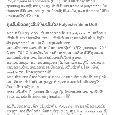
Polyethylene terephthalate (PET), ເສັ້ນໃຍທີ່ເຮັດໂດຍການ
spinning ແລະຫຼັງການປຸງແຕ່ງ. ອັນທີ່ເອີ້ນວ່າ filament polyester ແມ່ນ
filament ທີ່ມີຄວາມຍາວຫຼາຍກວ່າຫນຶ່ງກິໂລແມັດ, ແລະ filament ໄດ້ຖືກ
ບາດແຜເຂົ້າໄປໃນບານ.
ຄຸນສົມບັດຂອງເສັ້ນດ້າຍເສັ້ນໄຍ Polyester Semi Dull
ຄວາມເຂັ້ມແຂງ: ຄວາມເຂັ້ມແຂງຂອງເສັ້ນໄຍ polyester ແມ່ນເກືອບ 1
ເທົ່າທີ່ເຂັ້ມແຂງກ່ວາຝ້າຍແລະ 3 ເທົ່າທີ່ເຂັ້ມແຂງກ່ວາຜ້າຂົນສັດ, ດັ່ງນັ້ນ
ຜ້າ polyester ມີຄວາມເຂັ້ມແຂງແລະທົນທານ.
ຄວາມຕ້ານທານຄວາມຮ້ອນ: ມັນສາມາດຖືກນໍາໃຊ້ໃນອຸນຫະພູມ -70 °
C ຫາ 170 ° C, ແລະມັນມີຄວາມຕ້ານທານຄວາມຮ້ອນທີ່ດີທີ່ສຸດແລະ
ຄວາມຫມັ້ນຄົງຄວາມຮ້ອນໃນບັນດາເສັ້ນໃຍສັງເຄາະ.
ຄວາມຍືດຫຍຸ່ນ: ຄວາມຍືດຫຍຸ່ນຂອງໂພລີເອດເຕີແມ່ນຢູ່ໃກ້ກັບຂົນສັດ,
ແລະຄວາມຕ້ານທານຂອງຮອຍຍັບຂອງມັນເກີນເສັ້ນໃຍອື່ນໆ. ຜ້າບໍ່
wrinkle ແລະຮັກສາຮູບຮ່າງທີ່ດີ.
ຄວາມຕ້ານທານຕໍ່ການກັດກ່ອນ: ຄວາມຕ້ານທານຕໍ່ການຂັດຂືນຂອງໂພລີ
ເອສເຕີແມ່ນເປັນອັນດັບສອງພຽງແຕ່ nylon ແລະເປັນອັນດັບສອງໃນ
ບັນດາເສັ້ນໃຍສັງເຄາະ.
ການດູດຊຶມນ້ໍາ: Polyester ມີການດູດຊຶມນ້ໍາຕ່ໍາແລະຄວາມຊຸ່ມຊື່ນຄືນ
ໃຫມ່, ແລະປະສິດທິພາບຂອງ insulation ທີ່ດີ.
ຄຸນສົມບັດຂອງຜະລິດຕະພັນເສັ້ນໃຍ Polyester ï¼ ລອລມີຄວາມເຂັ້ມ
ແຂງສູງ, ການຫົດຕົວຕໍ່າ, ທົນທານຕໍ່ອຸນຫະພູມສູງ, thermoplasticity ດີ,