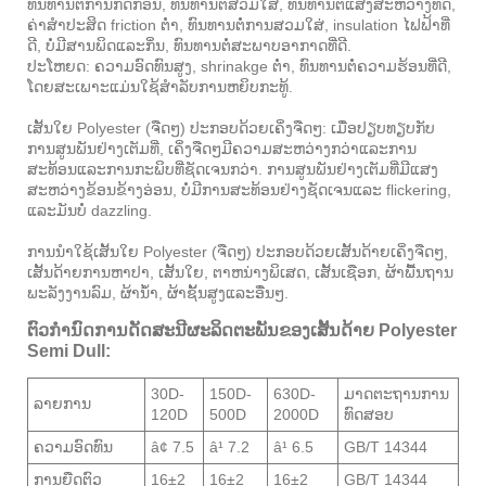
ທົນທານຕໍ່ການກັດກ່ອນ, ທົນທານຕໍ່ສວມໃສ່, ທົນທານຕໍ່ແສງສະຫວ່າງທີ່ດີ,
ຄ່າສໍາປະສິດ friction ຕ່ໍາ, ທົນທານຕໍ່ການສວມໃສ່, insulation ໄຟຟ້າທີ່
ດີ, ບໍ່ມີສານພິດແລະກິ່ນ, ທົນທານຕໍ່ສະພາບອາກາດທີ່ດີ.
ປະໂຫຍດ: ຄວາມອົດທົນສູງ, shrinakge ຕ່ໍາ, ທົນທານຕໍ່ຄວາມຮ້ອນທີ່ດີ,
ໂດຍສະເພາະແມ່ນໃຊ້ສໍາລັບການຫຍິບກະທູ້.
ເສັ້ນໃຍ Polyester (ຈືດໆ) ປະກອບດ້ວຍເຄິ່ງຈືດໆ: ເມື່ອປຽບທຽບກັບ
ການສູນພັນຢ່າງເຕັມທີ່, ເຄິ່ງຈືດໆມີຄວາມສະຫວ່າງກວ່າແລະການ
ສະທ້ອນແລະການກະພິບທີ່ຊັດເຈນກວ່າ. ການສູນພັນຢ່າງເຕັມທີ່ມີແສງ
ສະຫວ່າງຂ້ອນຂ້າງອ່ອນ, ບໍ່ມີການສະທ້ອນຢ່າງຊັດເຈນແລະ flickering,
ແລະມັນບໍ່ dazzling.
ການນໍາໃຊ້ເສັ້ນໃຍ Polyester (ຈືດໆ) ປະກອບດ້ວຍເສັ້ນດ້າຍເຄິ່ງຈືດໆ,
ເສັ້ນດ້າຍການຫາປາ, ເສັ້ນໃຍ, ຕາຫນ່າງພິເສດ, ເສັ້ນເຊືອກ, ຜ້າພື້ນຖານ
ພະລັງງານລົມ, ຜ້ານ້ໍາ, ຜ້າຊັ້ນສູງແລະອື່ນໆ.
ຕົວກໍານົດການດັດສະນີຜະລິດຕະພັນຂອງເສັ້ນດ້າຍ Polyester
Semi Dull:
30D-
150D-
630D-
ມາດຕະຖານການ
ລາຍການ
120D
500D
2000D
ທົດສອບ
ຄວາມອົດທົນ
â¢ 7.5
â¹ 7.2
â¹ 6.5
GB/T 14344
ການຍືດຕົວ
16±2
16±2
16±2
GB/T 14344