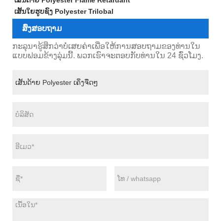
ເສັ້ນໃຍຮູບຊົງ Polyester Trilobal
ສົ່ງສອບຖາມ
ກະລຸນາຮູ້ສຶກວ່າບໍ່ເສຍຄ່າເພື່ອໃຫ້ການສອບຖາມຂອງທ່ານໃນ
ແບບຟອມຂ້າງລຸ່ມນີ້. ພວກເຮົາຈະຕອບກັບທ່ານໃນ 24 ຊົ່ວໂມງ.