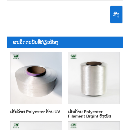
ສົ່ງ
ຜະ​ລິດ​ຕະ​ພັນ​ທີ່​ກ່ຽວ​ຂ້ອງ
ເສັ້ນດ້າຍ Polyester ຕ້ານ UV
ເສັ້ນດ້າຍ Polyester
Filament Brgiht ທັງໝົດ