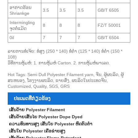
ອາກາດຮ້ອນ
3.5
3.5
3.5
GB/T 6505
Shriankge
Intermingling
8
8
8
FZ/T 50001
ຈຸດຕໍ່ແມັດ
0il
7
7
7
GB/T 6504
ລາຍການທໍ່ເຈ້ຍ: ທໍ່ສູງ (250 * 140) ທໍ່ຕ່ໍາ (125 * 140) ທໍ່ຕ່ໍາ (150 *
108)
ວິທີການຫຸ້ມຫໍ່: 1. ການຫຸ້ມຫໍ່ Carton. 2. ການຫຸ້ມຫໍ່ພາເລດ.
Hot Tags: Semi Dull Polyester Filament yarn, ຈີນ, ຜູ້ຜະລິດ, ຜູ້
ສະຫນອງ, ໂຮງງານຜະລິດ, ຂາຍສົ່ງ, ຜະລິດໃນປະເທດຈີນ,
Customized, Quality, SGS, GRS
ປະເພດທີ່ກ່ຽວຂ້ອງ
ເສັ້ນດ້າຍ Polyester Filament
ເສັ້ນດ້າຍເສັ້ນໄຍ Polyester Dope Dyed
ຄວາມທົນທານສູງ ເສັ້ນໃຍ Polyester ຫົດຕົວຕໍ່າ
ເສັ້ນໃຍ Polyester ເຄືອຂ່າຍສູງ
ເສັ້ນດ້າຍ Polyester Flame Retardant