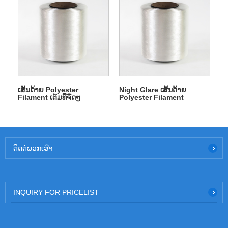
ເສັ້ນດ້າຍ Polyester
Night Glare ເສັ້ນດ້າຍ
Filament ເຕັມທີ່ຈືດໆ
Polyester Filament
ຕິດ​ຕໍ່​ພວກ​ເຮົາ
INQUIRY FOR PRICELIST