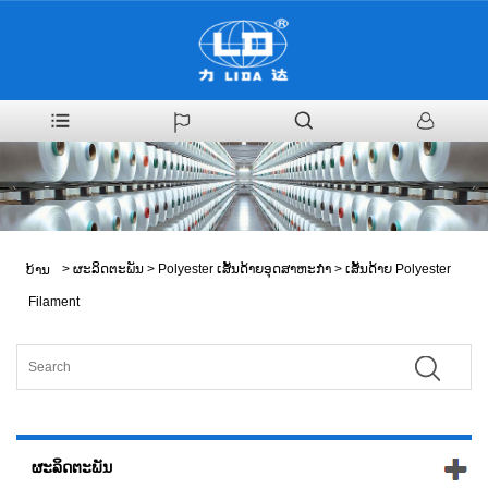
>
ຜະລິດຕະພັນ
>
Polyester ເສັ້ນດ້າຍອຸດສາຫະກໍາ
>
ເສັ້ນດ້າຍ Polyester
ບ້ານ
Filament
ຜະລິດຕະພັນ