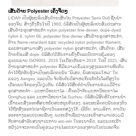
ເສັ້ນດ້າຍ Polyester ເຄິ່ງຈືດໆ
LIDA® ເປັນຜູ້ຜະລິດເສັ້ນດ້າຍເສັ້ນໄຍ Polyester Semi Dull ຊັ້ນນໍາ
ຂອງຈີນ. ສ້າງຕັ້ງຂຶ້ນໃນປີ 1983, ບໍລິສັດເປັນຜູ້ຜະລິດປະສົມປະສານ
ເສັ້ນດ້າຍອຸດສາຫະກໍາ nylon polyester fine-denier, dope-dyed
nylon 6, nylon 66, polyester fine-denier ເສັ້ນດ້າຍອຸດສາຫະກໍາ,
ຕ້ານ flame-retardant ແລະ recycled nylon polyester filament,
ແລະທ່ານສາມາດສັ່ງ polyester nylon ອຸດສາຫະກໍາ. ເສັ້ນດ້າຍ, ເສັ້ນ
ດ້າຍຍ້ອມສີ dope. ບໍລິສັດໄດ້ຮັບການຢັ້ງຢືນລະບົບການຄຸ້ມຄອງ
ຄຸນນະພາບ ISO9001: 2015 ໃນເດືອນກັນຍາ 2019. ໃນປີ 2021, ເສັ້ນ
ດ້າຍອຸດສາຫະກໍາ polyester ທີ່ມີຄວາມເຂັ້ມແຂງສູງແລະການຫົດຕົວ
ຕໍ່າໄດ້ຖືກຮັບຮູ້ວ່າເປັນຜະລິດຕະພັນ "ພິເສດ, ພິເສດແລະໃຫມ່" ໃນ
ແຂວງ Jiangsu, ແລະເປັນ ຈັດອັນດັບວິສາຫະກິດເຕັກໂນໂລຢີສູງໃນ
ເດືອນພະຈິກຂອງປີດຽວກັນ. ບໍລິສັດ​ໄດ້​ສືບ​ຕໍ່​ດຳ​ເນີນ​ການ​ຮ່ວມ​ມື​ດ້ານ​
ອຸດສາຫະກຳ - ມະຫາວິທະຍາ​ໄລ - ຄົ້ນຄວ້າ​ກັບ​ມະຫາວິທະຍາ​ໄລ
Donghua ​ແລະ ມະຫາວິທະຍາ​ໄລ Suzhou. ບໍລິສັດມີສິດທິໃນການນໍາ
ເຂົ້າແລະສົ່ງອອກທີ່ສະຫນັບສະຫນູນຕົນເອງ, ແລະຜະລິດຕະພັນຂອງຕົນ
ໄດ້ຖືກສົ່ງອອກໄປອາຊີຕາເວັນອອກສຽງໃຕ້, ເອີຣົບ, ອາເມລິກາ, ຕາເວັນ
ອອກກາງແລະປະເທດອື່ນໆ. ພວກເຮົາເຊື່ອວ່າພວກເຮົາສາມາດຮ່ວມມື
ກັບທ່ານສໍາລັບສະຖານະການ win-win ໃນອະນາຄົດ, ແລະພວກເຮົາ
ຫວັງວ່າຈະກາຍເປັນຄູ່ຮ່ວມງານໄລຍະຍາວຂອງທ່ານໃນປະເທດຈີນ.