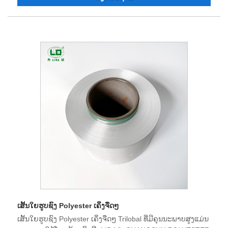
ຄຸນນະພາບຜະລິດຕະພັນທີ່ຫມັ້ນຄົງ, ຊື່ສຽງທີ່ດີ, ແລະມີສິດທີ່ຈະນໍາ
ເຂົ້າແລະສົ່ງອອກ. ຫວັງວ່າຈະສ້າງຄວາມສໍາພັນທາງທຸລະກິດກັບທ່ານ.
ເສັ້ນໃຍຮູບຊົງ Polyester ເຄິ່ງຈືດໆ
ເສັ້ນໃຍຮູບຊົງ Polyester ເຄິ່ງຈືດໆ Trilobal ທີ່ມີຄຸນນະພາບສູງແມ່ນ