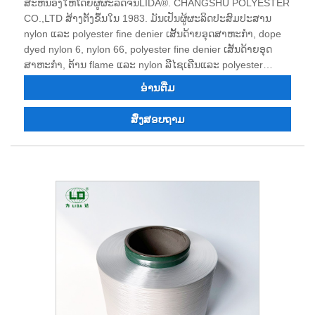
ສະຫນອງໃຫ້ໂດຍຜູ້ຜະລິດຈີນLIDA®. CHANGSHU POLYESTER
CO.,LTD ສ້າງຕັ້ງຂຶ້ນໃນ 1983. ມັນເປັນຜູ້ຜະລິດປະສົມປະສານ
nylon ແລະ polyester fine denier ເສັ້ນດ້າຍອຸດສາຫະກໍາ, dope
dyed nylon 6, nylon 66, polyester fine denier ເສັ້ນດ້າຍອຸດ
ສາຫະກໍາ, ຕ້ານ flame ແລະ nylon ລີໄຊເຄີນແລະ polyester
filament. ພາຍຫຼັງສີ່ສິບປີຂອງຄວາມຫຍຸ້ງຍາກ, ຄວາມກ້າວຫນ້າ
ອ່ານ​ຕື່ມ
ທາງດ້ານເຕັກໂນໂລຢີ, ແລະການປະດິດສ້າງ, ຄຸນນະພາບຂອງ
ຜະລິດຕະພັນໄດ້ຮັບຄວາມເຄົາລົບແລະຊົມເຊີຍຂອງລູກຄ້າຫຼາຍ. ປະ
ສົ່ງສອບຖາມ
ຈຸ​ບັນ, ທຸ​ລະ​ກິດ​ມີ​ກຳ​ລັງ​ແຮງ​ງານ​ດ້ານ​ເຕັກ​ນິກ​ທີ່​ເຂັ້ມ​ແຂງ, ມີ​ເຄື່ອງ​ມື​ອັນ​
ດັບ​ໜຶ່ງ, ມີ​ອຸ​ປະ​ກອນ​ການ​ທົດ​ສອບ​ຄົບ​ຖ້ວນ, ຜະ​ລິດ​ຕະ​ພັນ​ທີ່​ມີ​ຄຸນ​ນະ​
ພາບ​ສູງ, ມີ​ຊື່​ສຽງ​ແຂງ​ແຮງ, ມີ​ຄວາມ​ສາ​ມາດ​ນຳ​ເຂົ້າ ແລະ ສົ່ງ​ອອກ.