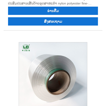
ປະສົມປະສານເສັ້ນດ້າຍອຸດສາຫະກໍາ nylon polyester fine-
denier, dope-dyed nylon 6, nylon 66, polyester fine-denier
ອ່ານ​ຕື່ມ
ເສັ້ນດ້າຍອຸດສາຫະກໍາ, ຕ້ານ flame-retardant ແລະ recycled
nylon polyester filament, ແລະທ່ານສາມາດສັ່ງ polyester nylon
ສົ່ງສອບຖາມ
ອຸດສາຫະກໍາ. ເສັ້ນດ້າຍ, ເສັ້ນດ້າຍຍ້ອມສີ dope.