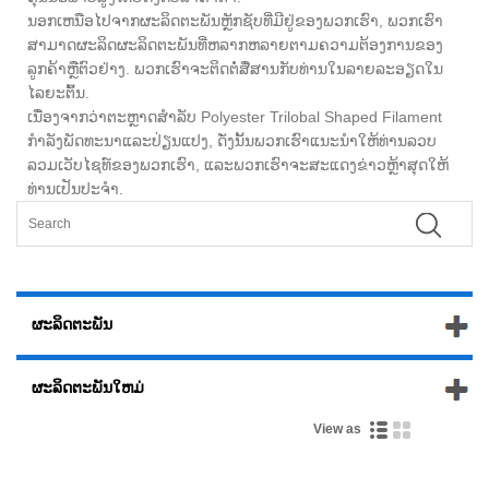
ນອກເຫນືອໄປຈາກຜະລິດຕະພັນຫຼັກຊັບທີ່ມີຢູ່ຂອງພວກເຮົາ, ພວກເຮົາ
ສາມາດຜະລິດຜະລິດຕະພັນທີ່ຫລາກຫລາຍຕາມຄວາມຕ້ອງການຂອງ
ລູກຄ້າຫຼືຕົວຢ່າງ. ພວກເຮົາຈະຕິດຕໍ່ສື່ສານກັບທ່ານໃນລາຍລະອຽດໃນ
ໄລຍະຕົ້ນ.
ເນື່ອງຈາກວ່າຕະຫຼາດສໍາລັບ Polyester Trilobal Shaped Filament
ກໍາລັງພັດທະນາແລະປ່ຽນແປງ, ດັ່ງນັ້ນພວກເຮົາແນະນໍາໃຫ້ທ່ານລວບ
ລວມເວັບໄຊທ໌ຂອງພວກເຮົາ, ແລະພວກເຮົາຈະສະແດງຂ່າວຫຼ້າສຸດໃຫ້
ທ່ານເປັນປະຈໍາ.
ຜະລິດຕະພັນ
ຜະລິດຕະພັນໃຫມ່
View as