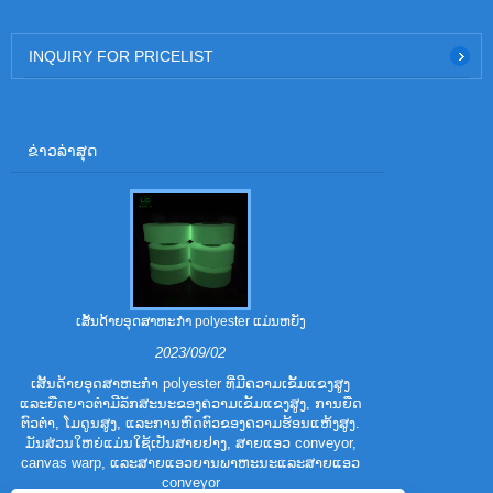
INQUIRY FOR PRICELIST
ຂ່າວ​ລ່າ​ສຸດ
ເສັ້ນດ້າຍອຸດສາຫະກໍາ polyester ແມ່ນຫຍັງ
ຄຸນລັກສະນະການປະ
2023/09/02
ເສັ້ນດ້າຍອຸດສາຫະກໍາ polyester ທີ່ມີຄວາມເຂັ້ມແຂງສູງ
ແລະຍືດຍາວຕ່ໍາມີລັກສະນະຂອງຄວາມເຂັ້ມແຂງສູງ, ການຍືດ
Polyester Tril
ຕົວຕ່ໍາ, ໂມດູນສູງ, ແລະການຫົດຕົວຂອງຄວາມຮ້ອນແຫ້ງສູງ.
ໄຍ polyester.
ມັນສ່ວນໃຫຍ່ແມ່ນໃຊ້ເປັນສາຍຢາງ, ສາຍແອວ conveyor,
polyester ແບບດ
canvas warp, ແລະສາຍແອວຍານພາຫະນະແລະສາຍແອວ
ລັກສະນະການ
conveyor
p