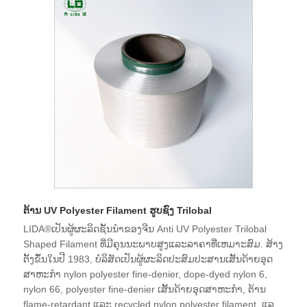
Filament manufacturers and suppliers in China who can
wholesale Total Brgiht Polyester Trilobal Shaped Filament.
In the domestic special fiber market, Changshu Polyester
Co., Ltd.'s "Lida" brand is a strong contender. Polyester
filament is produced by processing and spinning polyester
chips, and as a result, the cost of production is moderately
low, the manufacturing process is sophisticated, and the
product quality is more consistent. Polyester trilobal shaped
filament is a shaped fiber obtained by spinning with a
triangular spinneret. The triangular cross-section fiber has
strong reflective intensity and usually has a diamond-like
luster. (Semi-dull) TiO2 is added during spinning to darken
the luster of the spun fiber and play a semi-dull effect.
Introduce of Total Brgiht Polyester Trilobal Shaped Filament:
ຕ້ານ UV Polyester Filament ຮູບຊົງ Trilobal
PRODUCET:HIGH TENACITY LOW SHRINKAGE TRB
LIDA®ເປັນຜູ້ຜະລິດຊັ້ນນໍາຂອງຈີນ Anti UV Polyester Trilobal
FILAMENT YARN Application area: Typically used for
Shaped Filament ທີ່ມີຄຸນນະພາບສູງແລະລາຄາທີ່ເຫມາະສົມ. ສ້າງ
embroidered thread, the manufactured embroidery thread
ຕັ້ງຂຶ້ນໃນປີ 1983, ບໍລິສັດເປັນຜູ້ຜະລິດປະສົມປະສານເສັ້ນດ້າຍອຸດ
is mostly used for computer embroidery, which may
ສາຫະກໍາ nylon polyester fine-denier, dope-dyed nylon 6,
embroider some especially lovely patterns and logos.
nylon 66, polyester fine-denier ເສັ້ນດ້າຍອຸດສາຫະກໍາ, ຕ້ານ
Product features: high strength, high color fastness, low
flame-retardant ແລະ recycled nylon polyester filament, ແລະ