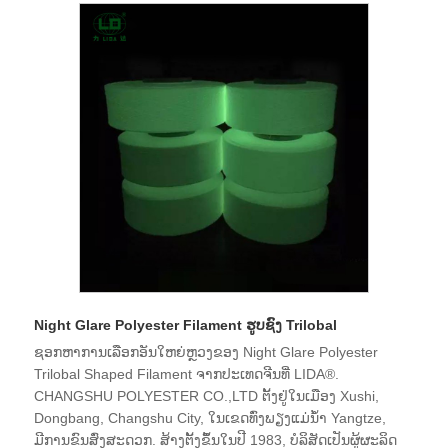
Night Glare Polyester Filament ຮູບຊົງ Trilobal
ຊອກຫາການເລືອກອັນໃຫຍ່ຫຼວງຂອງ Night Glare Polyester
Trilobal Shaped Filament ຈາກປະເທດຈີນທີ່ LIDA®.
CHANGSHU POLYESTER CO.,LTD ຕັ້ງຢູ່ໃນເມືອງ Xushi,
Dongbang, Changshu City, ໃນເຂດທົ່ງພຽງແມ່ນ້ໍາ Yangtze,
ມີການຂົນສົ່ງສະດວກ. ສ້າງຕັ້ງຂຶ້ນໃນປີ 1983, ບໍລິສັດເປັນຜູ້ຜະລິດ