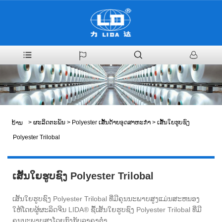
>
ຜະລິດຕະພັນ
>
Polyester ເສັ້ນດ້າຍອຸດສາຫະກໍາ
>
ເສັ້ນໃຍຮູບຊົງ
ບ້ານ
Polyester Trilobal
ເສັ້ນໃຍຮູບຊົງ Polyester Trilobal
ເສັ້ນໃຍຮູບຊົງ Polyester Trilobal ທີ່ມີຄຸນນະພາບສູງແມ່ນສະຫນອງ
ໃຫ້ໂດຍຜູ້ຜະລິດຈີນ LIDA® ຊື້ເສັ້ນໃຍຮູບຊົງ Polyester Trilobal ທີ່ມີ
ຄຸນນະພາບສູງໂດຍກົງກັບລາຄາຕໍ່າ.