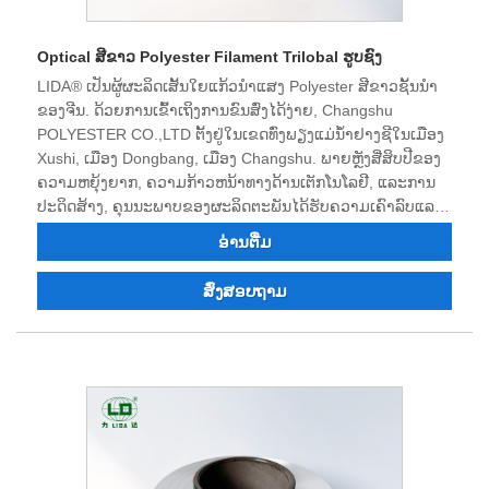
Optical ສີຂາວ Polyester Filament Trilobal ຮູບຊົງ
LIDA® ເປັນຜູ້ຜະລິດເສັ້ນໃຍແກ້ວນໍາແສງ Polyester ສີຂາວຊັ້ນນໍາ
ຂອງຈີນ. ດ້ວຍ​ການ​ເຂົ້າ​ເຖິງ​ການ​ຂົນ​ສົ່ງ​ໄດ້​ງ່າຍ, Changshu
POLYESTER CO.,LTD ຕັ້ງ​ຢູ່​ໃນ​ເຂດ​ທົ່ງ​ພຽງ​ແມ່​ນ້ຳ​ຢາງ​ຊີ​ໃນ​ເມືອງ
Xushi, ເມືອງ Dongbang, ເມືອງ Changshu. ພາຍຫຼັງສີ່ສິບປີຂອງ
ຄວາມຫຍຸ້ງຍາກ, ຄວາມກ້າວຫນ້າທາງດ້ານເຕັກໂນໂລຢີ, ແລະການ
ປະດິດສ້າງ, ຄຸນນະພາບຂອງຜະລິດຕະພັນໄດ້ຮັບຄວາມເຄົາລົບແລະ
ຊົມເຊີຍຂອງລູກຄ້າຫຼາຍ. ປະຈຸ​ບັນ, ທຸ​ລະ​ກິດ​ມີ​ກຳ​ລັງ​ແຮງ​ງານ​ດ້ານ​
ອ່ານ​ຕື່ມ
ເຕັກ​ນິກ​ທີ່​ເຂັ້ມ​ແຂງ, ມີ​ເຄື່ອງ​ມື​ອັນ​ດັບ​ໜຶ່ງ, ມີ​ອຸ​ປະ​ກອນ​ການ​ທົດ​ສອບ​ຄົບ​
ຖ້ວນ, ຜະ​ລິດ​ຕະ​ພັນ​ທີ່​ມີ​ຄຸນ​ນະ​ພາບ​ສູງ, ມີ​ຊື່​ສຽງ​ແຂງ​ແຮງ, ມີ​ຄວາມ​
ສົ່ງສອບຖາມ
ສາ​ມາດ​ນຳ​ເຂົ້າ ແລະ ສົ່ງ​ອອກ. ພວກເຮົາແນ່ໃຈວ່າພວກເຮົາສາມາດ
ເຮັດວຽກຮ່ວມກັນໃນອະນາຄົດເພື່ອສ້າງສະຖານະການ win-win,
ແລະພວກເຮົາຍິນດີຕ້ອນຮັບໂອກາດທີ່ຈະເປັນຄູ່ຮ່ວມງານໄລຍະຍາວ
ຂອງທ່ານໃນປະເທດຈີນ.