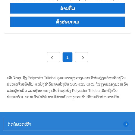
shrinkage, good brightness, high temperature resistance,
ທ່ານສາມາດສັ່ງ polyester nylon ອຸດສາຫະກໍາ. ເສັ້ນດ້າຍ, ເສັ້ນ
ອ່ານ​ຕື່ມ
good thermoplasticity, corrosion resistance, wear
ດ້າຍຍ້ອມສີ dope. ຫຼັງຈາກ 40 ປີຂອງການເຮັດວຽກຫນັກແລະການ
resistance, good light resistance, low friction coefficient,
ຫັນເປັນເຕັກໂນໂລຊີແລະນະວັດກໍາ, ຄຸນນະພາບຜະລິດຕະພັນໄດ້ຮັບ
ສົ່ງສອບຖາມ
wear resistance, good electrical insulation, non-toxic and
ຄວາມໄວ້ວາງໃຈແລະສັນລະເສີນຂອງລູກຄ້າຈໍານວນຫຼາຍ. ພວກເຮົາ
non-toxic Smelly, good weather resistance. Especially used
ເຊື່ອວ່າພວກເຮົາສາມາດຮ່ວມມືກັບທ່ານສໍາລັບຜົນໄດ້ຮັບ win-win
for Embroidery threads THE advantage:HIGH TENACITY,
ໃນອະນາຄົດ, ແລະພວກເຮົາຫວັງວ່າຈະກາຍເປັນຄູ່ຮ່ວມງານໄລຍະ
even dyeing, LOW SHRINAKGE, GOOD HEAT
ຍາວຂອງທ່ານໃນປະເທດຈີນ. ຍິນດີຕ້ອນຮັບຕິດຕໍ່ພວກເຮົາ.
RESISTANCE Especially used for sewing threads Product
index parameters: (D)ITEM 70D 108D 120D 150D test
1
standard TENACITY ≥5.5 ≥5.5 ≥5.5 ≥5.5 GB/T 14344
ELONGATION 16±2 16±2 16±2 16±2 GB/T 14344 Hot air
shriankge 3.5 3.5 3.5 3.5 GB/T 6505 intermingling points
ເສັ້ນໃຍຮູບຊົງ Polyester Trilobal ຄຸນະພາບສູງຂອງພວກເຮົາບໍ່ພຽງແຕ່ຜະລິດຢູ່ໃນ
per meter 8 8 8 8 FZ/T 50001 0IL 7 7 7 7 GB/T 6504 (mm)
ປະເທດຈີນເທົ່ານັ້ນ, ແຕ່ຍັງໄດ້ຮັບການຢັ້ງຢືນ SGS ແລະ GRS. ໂຮງງານຂອງພວກເຮົາ
Paper tube item low tube (125*140) Packing method: 1.
ແມ່ນຜູ້ຜະລິດ ແລະຜູ້ສະໜອງ ເສັ້ນໃຍຮູບຊົງ Polyester Trilobal ມືອາຊີບໃນ
Carton packing. 2. Pallet packaging.
ປະເທດຈີນ. ພວກເຮົາໃຫ້ບໍລິການທີ່ກໍາຫນົດເອງແລະຍິນດີຕ້ອນຮັບທ່ານຂາຍຍົກ.
ຕິດ​ຕໍ່​ພວກ​ເຮົາ