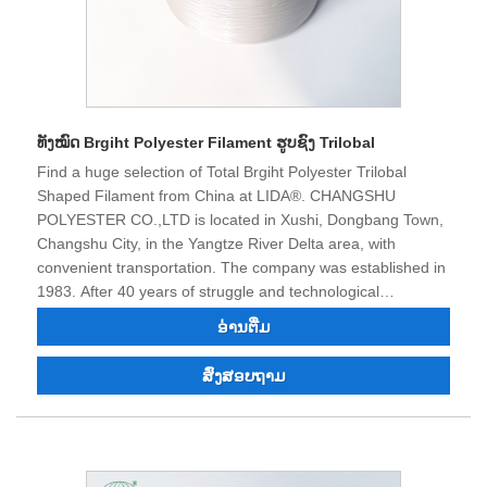
ທັງໝົດ Brgiht Polyester Filament ຮູບຊົງ Trilobal
Find a huge selection of Total Brgiht Polyester Trilobal
Shaped Filament from China at LIDA®. CHANGSHU
POLYESTER CO.,LTD is located in Xushi, Dongbang Town,
Changshu City, in the Yangtze River Delta area, with
convenient transportation. The company was established in
1983. After 40 years of struggle and technological
transformation and innovation, the product quality has won
ອ່ານ​ຕື່ມ
the trust and praise of many customers. Now the company
has strong technical force, excellent equipment, complete
ສົ່ງສອບຖາມ
testing equipment, stable product quality, good reputation,
and has the right to import and export. We believe that we
can cooperate with you for a win-win situation in the future,
and we look forward to becoming your long-term partner in
China.LIDA® is Total Brgiht Polyester Trilobal Shaped