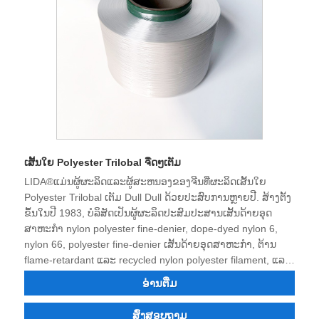
ເສັ້ນໃຍ Polyester Trilobal ຈືດໆເຕັມ
LIDA®ແມ່ນຜູ້ຜະລິດແລະຜູ້ສະຫນອງຂອງຈີນທີ່ຜະລິດເສັ້ນໃຍ
Polyester Trilobal ເຕັມ Dull Dull ດ້ວຍປະສົບການຫຼາຍປີ. ສ້າງຕັ້ງ
ຂຶ້ນໃນປີ 1983, ບໍລິສັດເປັນຜູ້ຜະລິດປະສົມປະສານເສັ້ນດ້າຍອຸດ
ສາຫະກໍາ nylon polyester fine-denier, dope-dyed nylon 6,
nylon 66, polyester fine-denier ເສັ້ນດ້າຍອຸດສາຫະກໍາ, ຕ້ານ
flame-retardant ແລະ recycled nylon polyester filament, ແລະ
ທ່ານສາມາດສັ່ງ polyester nylon ອຸດສາຫະກໍາ. ເສັ້ນດ້າຍ, ເສັ້ນ
ອ່ານ​ຕື່ມ
ດ້າຍຍ້ອມສີ dope. ໃນປັດຈຸບັນບໍລິສັດມີຄວາມເຂັ້ມແຂງດ້ານ
ວິຊາການ, ອຸປະກອນທີ່ດີເລີດ, ອຸປະກອນການທົດສອບທີ່ສົມບູນ,
ສົ່ງສອບຖາມ