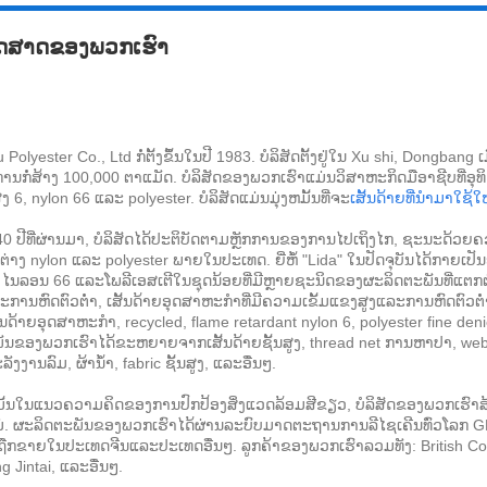
ດສາດຂອງພວກເຮົາ
Polyester Co., Ltd ກໍ່ຕັ້ງຂຶ້ນໃນປີ 1983. ບໍລິສັດຕັ້ງຢູ່ໃນ Xu shi, Dongbang
່ການກໍ່ສ້າງ 100,000 ຕາແມັດ. ບໍລິສັດຂອງພວກເຮົາແມ່ນວິສາຫະກິດມືອາຊີບທີ່ອຸທ
ູງ 6, nylon 66 ແລະ polyester. ບໍລິສັດແມ່ນມຸ່ງຫມັ້ນທີ່ຈະ
ເສັ້ນດ້າຍທີ່ນໍາມາໃຊ້ໃ
0 ປີທີ່ຜ່ານມາ, ບໍລິສັດໄດ້ປະຕິບັດຕາມຫຼັກການຂອງການໄປເຖິງໄກ, ຊະນະດ້ວຍ
ກຕ່າງ nylon ແລະ polyester ພາຍໃນປະເທດ. ຍີ່ຫໍ້ "Lida" ໃນປັດຈຸບັນໄດ້ກາຍເປັນ
ໄນລອນ 66 ແລະໂພລີເອສເຕີໃນຊຸດນ້ອຍທີ່ມີຫຼາຍຊະນິດຂອງຜະລິດຕະພັນທີ່ແຕກຕ່າງ
ການຫົດຕົວຕໍ່າ, ເສັ້ນດ້າຍອຸດສາຫະກໍາທີ່ມີຄວາມເຂັ້ມແຂງສູງແລະການຫົດຕົວຕໍ່າ
ັ້ນດ້າຍອຸດສາຫະກໍາ, recycled, flame retardant nylon 6, polyester fine d
ນຂອງພວກເຮົາໄດ້ຂະຫຍາຍຈາກເສັ້ນດ້າຍຊັ້ນສູງ, thread net ການຫາປາ, webbin
ັງງານລົມ, ຜ້ານ້ໍາ, fabric ຊັ້ນສູງ, ແລະອື່ນໆ.
ັ້ນໃນແນວຄວາມຄິດຂອງການປົກປ້ອງສິ່ງແວດລ້ອມສີຂຽວ, ບໍລິສັດຂອງພວກເຮົາສ້
່. ຜະລິດຕະພັນຂອງພວກເຮົາໄດ້ຜ່ານລະບົບມາດຕະຖານການລີໄຊເຄີນທົ່ວໂລກ GR
ຍັງຖືກຂາຍໃນປະເທດຈີນແລະປະເທດອື່ນໆ. ລູກຄ້າຂອງພວກເຮົາລວມທັງ: British 
 Jintai, ແລະອື່ນໆ.