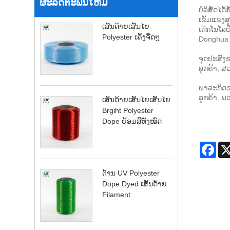
ຜະລິດຕະພັນໃຫມ່
ບໍລິສັດໄດ
ເຂັ້ມແຂງສ
ເສັ້ນດ້າຍເສັ້ນໄຍ
ເຕັກໂນໂລຢ
Polyester ເຄິ່ງຈືດໆ
Donghua
ຈຸດປະສົງ
ລູກຄ້າ, ສ
ພາລະກິດຂອ
ລູກຄ້າ. 
ເສັ້ນດ້າຍເສັ້ນໄຍເສັ້ນໄຍ
Brgiht Polyester
Dope ຍ້ອມສີທັງໝົດ
Fac
ຕ້ານ UV Polyester
Dope Dyed ເສັ້ນດ້າຍ
Filament