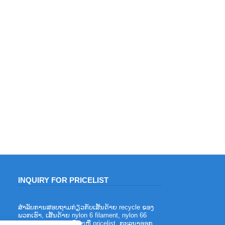
INQUIRY FOR PRICELIST
ສໍາລັບການສອບຖາມກ່ຽວກັບເສັ້ນດ້າຍ recycle ຂອງ
ຂໍ້ໄດ້ປຽບຂອງເສັ້ນດ້າຍ polyester flame
ພວກເຮົາ, ເສັ້ນດ້າຍ nylon 6 filament, nylon 66
retardant
filament yarn, ແລະອື່ນໆຫຼື pricelist, ກະລຸນາອອກ