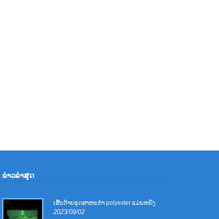
ຂ່າວ​ລ່າ​ສຸດ
ເສັ້ນດ້າຍອຸດສາຫະກໍາ polyester ແມ່ນຫຍັງ
2023/09/02