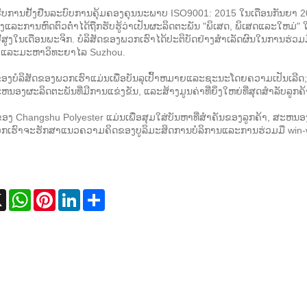
້ຮັບການຢັ້ງຢືນລະບົບການຄຸ້ມຄອງຄຸນນະພາບ ISO9001: 2015 ໃນເດືອນກັນຍາ 201
ູງແລະການຫົດຕົວຕໍ່າໄດ້ຖືກຮັບຮູ້ວ່າເປັນຜະລິດຕະພັນ "ພິເສດ, ພິເສດແລະໃຫມ່"
ີສູງໃນເດືອນພະຈິກ. ບໍລິສັດຂອງພວກເຮົາໄດ້ປະຕິບັດຢ່າງສໍາເລັດຜົນໃນການຮ່
 ແລະມະຫາວິທະຍາໄລ Suzhou.
ຂອງບໍລິສັດຂອງພວກເຮົາແມ່ນເພື່ອບັນລຸເປົ້າຫມາຍແລະຊະນະໂດຍຄວາມເປັນເລີດ;
ະຫນອງຜະລິດຕະພັນທີ່ມີການແຂ່ງຂັນ, ແລະສ້າງມູນຄ່າທີ່ຍິ່ງໃຫຍ່ທີ່ສຸດສໍາລັບລູກຄ້
ງ Changshu Polyester ແມ່ນເພື່ອສຸມໃສ່ບັນຫາທີ່ສໍາຄັນຂອງລູກຄ້າ, ສະຫນອງ
ພວກເຮົາຈະຮັກສາແນວຄວາມຄິດຂອງບູລິມະສິດການບໍລິການແລະການຮ່ວມມື win-w
ebook
X
WhatsApp
Pinterest
LinkedIn
Share