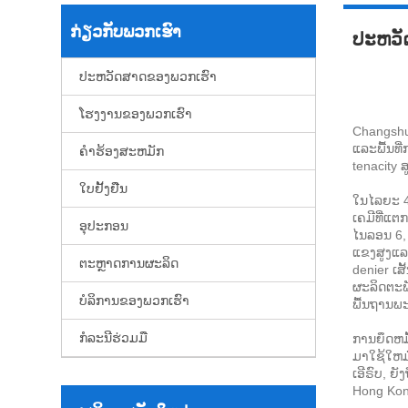
ກ່ຽວ​ກັບ​ພວກ​ເຮົາ
ປະຫວັ
ປະຫວັດສາດຂອງພວກເຮົາ
ໂຮງງານຂອງພວກເຮົາ
Changshu 
ແລະພື້ນທີ
ຄໍາຮ້ອງສະຫມັກ
tenacity ສ
ໃບຢັ້ງຢືນ
ໃນໄລຍະ 4
ເຄມີທີ່ແຕ
ອຸປະກອນ
ໄນລອນ 6, 
ແຂງສູງແລະ
ຕະຫຼາດການຜະລິດ
denier ເສ
ຜະລິດຕະພັ
ບໍລິການຂອງພວກເຮົາ
ພື້ນຖານພະລ
ກໍລະນີຮ່ວມມື
ການຍຶດຫມ
ມາໃຊ້ໃຫມ
ເອີຣົບ, 
Hong Kong