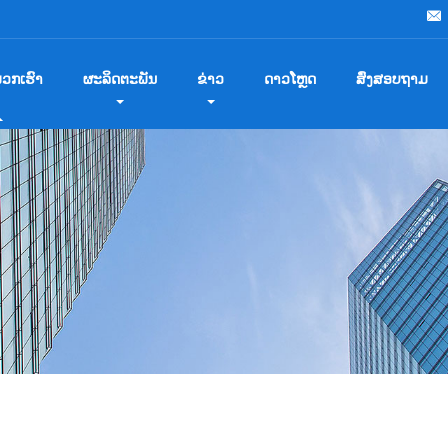
ພວກ​ເຮົາ
ຜະລິດຕະພັນ
ຂ່າວ
ດາວໂຫຼດ
ສົ່ງສອບຖາມ