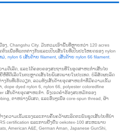
Live
 ເມືອງ, Changshu City. ມັນກວມເອົາພື້ນທີ່ຫຼາຍກວ່າ 120 acres
ິດຕົນເພື່ອທີ່ແຕກຕ່າງກັນແລະເປັນເສັ້ນໃຍທີ່ເປັນປະໂຫຍດຂອງ nylon
ຫມ່
,
nylon 6 ເສັ້ນດ້າຍ filament
,
ເສັ້ນດ້າຍ nylon 66 filament
.
ຄວາມດີເລີດ, ແລະໄດ້ຄອບຄອງສະຖານທີ່ໃນອຸດສາຫະກໍາເສັ້ນໄຍ
ຍີ່ຫໍ້ທີ່ດີເລີດໃນຕະຫຼາດເສັ້ນໄຍພິເສດພາຍໃນປະເທດ. ບໍລິສັດຜະລິດ
ກັນທີ່ເຮັດວຽກ, ລວມທັງເສັ້ນດ້າຍອຸດສາຫະກໍາທີ່ມີຄວາມເຂັ້ມ
, dope dyed nylon 6, nylon 66, polyester coloredfine
enier ເສັ້ນດ້າຍອຸດສາຫະກໍາ. ຂົງເຂດຄໍາຮ້ອງສະຫມັກຂອງ
g, ຕາຫນ່າງພິເສດ, ແລະອື່ນໆເພື່ອ core-spun thread, ຜ້າ
າງຄວາມເຂັ້ມແຂງແລະການຄົ້ນຄວ້າຜະລິດຕະພັນຊຸດເສັ້ນໄຍທີ່ນໍາ
S certification ແລະການຢັ້ງຢືນ oekotex-100 ສະຫະພາບ
Coats, American A&E, German Aman, Japanese GunShi,