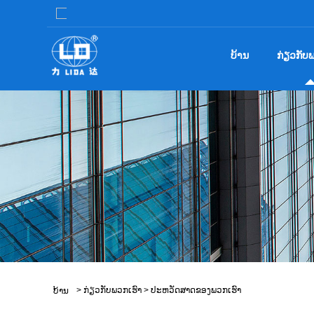
ບ້ານ
ກ່ຽວ​ກັບ​
>
ກ່ຽວ​ກັບ​ພວກ​ເຮົາ
>
ປະຫວັດສາດຂອງພວກເຮົາ
ບ້ານ