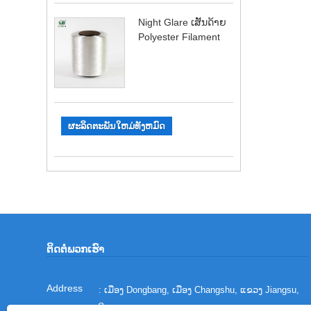
Night Glare ເສັ້ນດ້າຍ
Polyester Filament
ຜະລິດຕະພັນໃຫມ່ທັງຫມົດ
ຕິດ​ຕໍ່​ພວກ​ເຮົາ
: ເມືອງ Dongbang, ເມືອງ Changshu, ແຂວງ Jiangsu,
ຈີນ