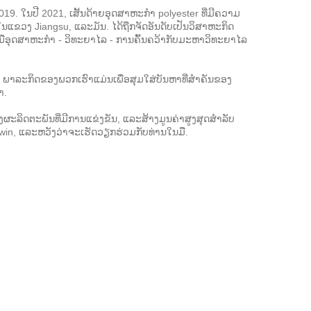
9. ໃນປີ 2021, ເສັ້ນດ້າຍອຸດສາຫະກໍາ polyester ທີ່ມີຄວາມ
 ໃນແຂວງ Jiangsu, ແລະມັນ. ໄດ້ຖືກຈັດອັນດັບເປັນວິສາຫະກິດ
ວມມືອຸດສາຫະກໍາ - ວິທະຍາໄລ - ການຄົ້ນຄວ້າກັບມະຫາວິທະຍາໄລ
 ພາລະກິດຂອງພວກເຮົາແມ່ນເພື່ອສຸມໃສ່ບັນຫາທີ່ສໍາຄັນຂອງ
າ.
ຜະລິດຕະພັນທີ່ມີການແຂ່ງຂັນ, ແລະສ້າງມູນຄ່າສູງສຸດສໍາລັບ
in, ແລະຫວັງວ່າຈະເຮັດວຽກຮ່ວມກັບທ່ານໃນມື.