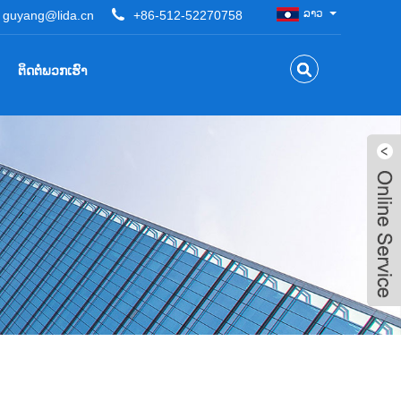
ລາວ
guyang@lida.cn
+86-512-52270758
ຕິດຕໍ່ພວກເຮົາ