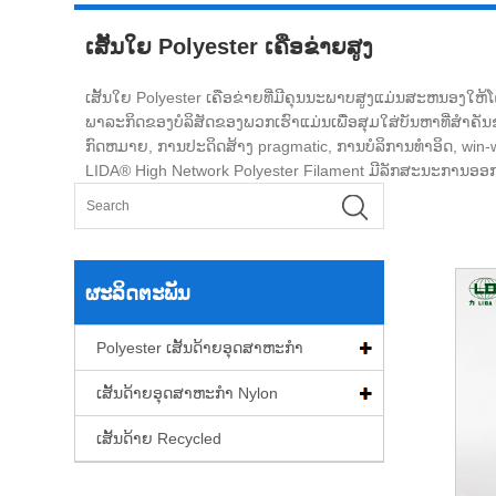
ເສັ້ນໃຍ Polyester ເຄືອຂ່າຍສູງ
ເສັ້ນໃຍ Polyester ເຄືອຂ່າຍທີ່ມີຄຸນນະພາບສູງແມ່ນສະຫນອງໃຫ້ໂດ
ພາລະກິດຂອງບໍລິສັດຂອງພວກເຮົາແມ່ນເພື່ອສຸມໃສ່ບັນຫາທີ່ສໍາຄັນ
ກົດຫມາຍ, ການປະດິດສ້າງ pragmatic, ການບໍລິການທໍາອິດ, win
LIDA® High Network Polyester Filament ມີລັກສະນະການອອກແບບ
ຜະລິດຕະພັນ
Polyester ເສັ້ນດ້າຍອຸດສາຫະກໍາ
ເສັ້ນດ້າຍອຸດສາຫະກໍາ Nylon
ເສັ້ນດ້າຍ Recycled