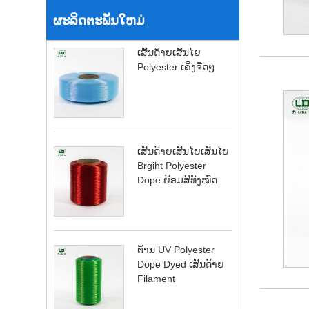
ຜະລິດຕະພັນໃຫມ່
ເສັ້ນດ້າຍເສັ້ນໄຍ
Polyester ເຄິ່ງຈືດໆ
ເສັ້ນດ້າຍເສັ້ນໄຍເສັ້ນໄຍ
Brgiht Polyester
Dope ຍ້ອມສີທັງໝົດ
ຕ້ານ UV Polyester
Dope Dyed ເສັ້ນດ້າຍ
Filament