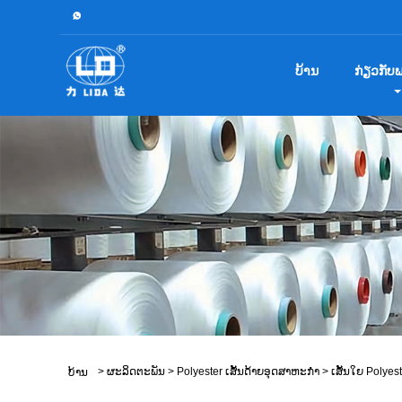
ບ້ານ
ກ່ຽວ​ກັບ​
>
ຜະລິດຕະພັນ
>
Polyester ເສັ້ນດ້າຍອຸດສາຫະກໍາ
>
ເສັ້ນໃຍ Polyest
ບ້ານ