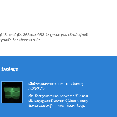
ຕ່ຍັງໄດ້ຮັບການຢັ້ງຢືນ SGS ແລະ GRS. ໂຮງງານຂອງພວກເຮົາແມ່ນຜູ້ຜະລິດ
ເອງແລະຍິນດີຕ້ອນຮັບທ່ານຂາຍຍົກ.
ຂ່າວ​ລ່າ​ສຸດ
ເສັ້ນດ້າຍອຸດສາຫະກໍາ polyester ແມ່ນຫຍັງ
2023/09/02
ເສັ້ນດ້າຍອຸດສາຫະກໍາ polyester ທີ່ມີຄວາມ
ເຂັ້ມແຂງສູງແລະຍືດຍາວຕ່ໍາມີລັກສະນະຂອງ
ຄວາມເຂັ້ມແຂງສູງ, ການຍືດຕົວຕ່ໍາ, ໂມດູນ
ສູງ, ແລະການຫົດຕົວຂອງຄວາມຮ້ອນແຫ້ງ
ສູງ. ມັນສ່ວນໃຫຍ່ແມ່ນໃຊ້ເປັນສາຍຢາງ,