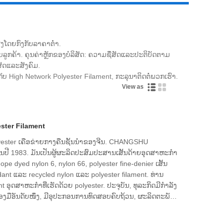
ູງໂດຍກົງກັບລາຄາຕໍ່າ.
ລູກຄ້າ. ຄຸນຄ່າຫຼັກຂອງບໍລິສັດ: ຄວາມຊື່ສັດແລະປະຕິບັດຕາມ
Live
ັດແລະສັງຄົມ.
ບ High Network Polyester Filament, ກະລຸນາຕິດຕໍ່ພວກເຮົາ.
View as
ster Filament
lyester ເຄືອຂ່າຍກາງຄືນຊັ້ນນໍາຂອງຈີນ. CHANGSHU
ນປີ 1983. ມັນເປັນຜູ້ຜະລິດປະສົມປະສານເສັ້ນດ້າຍອຸດສາຫະກໍາ
ope dyed nylon 6, nylon 66, polyester fine-denier ເສັ້ນ
dant ແລະ recycled nylon ແລະ polyester filament. ທ່ານ
ຸດສາຫະກໍາທີ່ເຮັດດ້ວຍ polyester. ປະຈຸ​ບັນ, ທຸ​ລະ​ກິດ​ມີ​ກຳ​ລັງ​
່ອງ​ມື​ອັນ​ດັບ​ໜຶ່ງ, ມີ​ອຸ​ປະ​ກອນ​ການ​ທົດ​ສອບ​ຄົບ​ຖ້ວນ, ຜະ​ລິດ​ຕະ​ພັນ​ທີ່​
ງ, ມີ​ຄວາມ​ສາ​ມາດ​ນຳ​ເຂົ້າ ແລະ ສົ່ງ​ອອກ. ພວກເຮົາແນ່ໃຈວ່າພວກ
ົດເພື່ອສ້າງສະຖານະການ win-win, ແລະພວກເຮົາຍິນດີຕ້ອນ