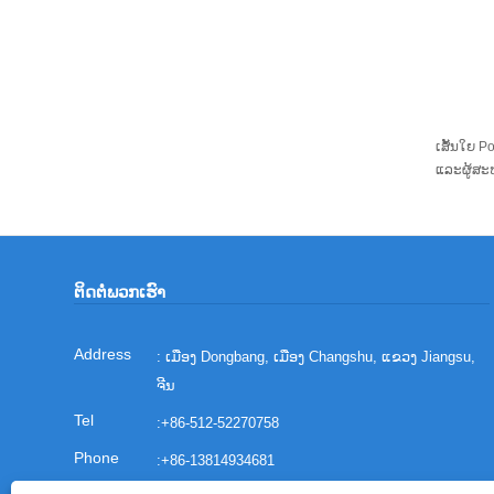
ເສັ້ນໃຍ P
ແລະຜູ້ສະໜ
ຕິດ​ຕໍ່​ພວກ​ເຮົາ
: ເມືອງ Dongbang, ເມືອງ Changshu, ແຂວງ Jiangsu,
ຈີນ
:
+86-512-52270758
:
+86-13814934681