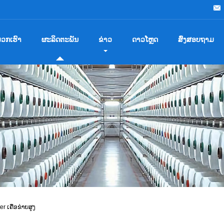
ພວກ​ເຮົາ
ຜະລິດຕະພັນ
ຂ່າວ
ດາວໂຫຼດ
ສົ່ງສອບຖາມ
er ເຄືອຂ່າຍສູງ