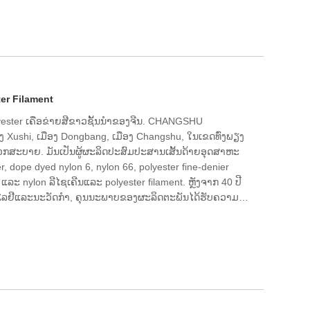
ະຍາວຂອງທ່ານໃນປະເທດຈີນ.
ter Filament
lyester ເຄືອຂ່າຍສີຂາວຊັ້ນນໍາຂອງຈີນ. CHANGSHU
ງ Xushi, ເມືອງ Dongbang, ເມືອງ Changshu, ໃນເຂດທົ່ງພຽງ
ສະດວກສະບາຍ. ມັນເປັນຜູ້ຜະລິດປະສົມປະສານເສັ້ນດ້າຍອຸດສາຫະ
r, dope dyed nylon 6, nylon 66, polyester fine-denier
ແລະ nylon ລີໄຊເຄີນແລະ polyester filament. ຫຼັງຈາກ 40 ປີ
ນໂລຢີແລະນະວັດກໍາ, ຄຸນນະພາບຂອງຜະລິດຕະພັນໄດ້ຮັບຄວາມ
າຍ. ໃນປັດຈຸບັນບໍລິສັດມີຄວາມເຂັ້ມແຂງດ້ານວິຊາການ,
ທີ່ສົມບູນ, ຄຸນນະພາບຜະລິດຕະພັນທີ່ຫມັ້ນຄົງ, ຊື່ສຽງທີ່ດີ,