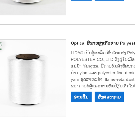
ຮັບໂອກາດທີ່ຈະເປັນຄູ່ຮ່ວມງານໄລຍ
Optical ສີຂາວສູງເຄືອຂ່າຍ Polyes
LIDA® ເປັນຜູ້ຜະລິດເສັ້ນໃຍແສງ Po
POLYESTER CO.,LTD ຕັ້ງຢູ່ໃນເມືອ
ແມ່ນ້ໍາ Yangtze, ມີການຂົນສົ່ງທີ່
ກໍາ nylon ແລະ polyester fine-denie
yarn ອຸດສາຫະກໍາ, flame-retardant 
ຂອງການຕໍ່ສູ້ແລະການຫັນປ່ຽນເຕັກໂ
ໄວ້ວາງໃຈແລະສັນລະເສີນຂອງລູກຄ້າຫຼ
ອ່ານ​ຕື່ມ
ສົ່ງສອບຖາມ
ອຸປະກອນທີ່ດີເລີດ, ອຸປະກອນການທົດສອບ
ແລະມີສິດທີ່ຈະນໍາເຂົ້າແລະສົ່ງອອກ.