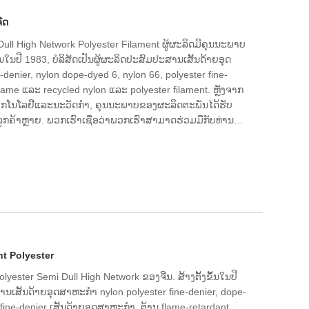
ືດ
 Dull High Network Polyester Filament ຜູ້ຜະລິດມີຄຸນນະພາບ
້ນໃນປີ 1983, ບໍລິສັດເປັນຜູ້ຜະລິດປະສົມປະສານເສັ້ນດ້າຍອຸດ
denier, nylon dope-dyed 6, nylon 66, polyester fine-
flame ແລະ recycled nylon ແລະ polyester filament. ຫຼັງຈາກ
ເຕັກໂນໂລຢີແລະນະວັດກໍາ, ຄຸນນະພາບຂອງຜະລິດຕະພັນໄດ້ຮັບ
ຄ້າຫຼາຍ. ພວກເຮົາເຊື່ອວ່າພວກເຮົາສາມາດຮ່ວມມືກັບທ່ານສໍາ
ົດ, ແລະພວກເຮົາຫວັງວ່າຈະກາຍເປັນຄູ່ຮ່ວມງານໄລຍະຍາວຂອງ
nt Polyester
olyester Semi Dull High Network ຂອງຈີນ. ສ້າງຕັ້ງຂຶ້ນໃນປີ
ານເສັ້ນດ້າຍອຸດສາຫະກໍາ nylon polyester fine-denier, dope-
 fine-denier ເສັ້ນດ້າຍອຸດສາຫະກໍາ, ຕ້ານ flame-retardant