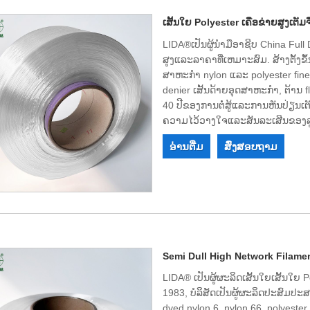
ເສັ້ນໃຍ Polyester ເຄືອຂ່າຍສູງເຕັມຈ
LIDA®ເປັນຜູ້ນໍາມືອາຊີບ China Full
ສູງແລະລາຄາທີ່ເຫມາະສົມ. ສ້າງຕັ້ງຂຶ
ສາຫະກໍາ nylon ແລະ polyester fine-
denier ເສັ້ນດ້າຍອຸດສາຫະກໍາ, ຕ້ານ 
40 ປີຂອງການຕໍ່ສູ້ແລະການຫັນປ່ຽນ
ຄວາມໄວ້ວາງໃຈແລະສັນລະເສີນຂອງລູກ
ລັບສະຖານະການ win-win ໃນອະນາຄ
ອ່ານ​ຕື່ມ
ສົ່ງສອບຖາມ
ທ່ານໃນປະເທດຈີນ.
Semi Dull High Network Filame
LIDA® ເປັນຜູ້ຜະລິດເສັ້ນໃຍເສັ້ນໃຍ P
1983, ບໍລິສັດເປັນຜູ້ຜະລິດປະສົມປະສ
dyed nylon 6, nylon 66, polyester