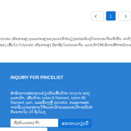
1
olyester ເຄືອຂ່າຍສູງ ຄຸນະພາບສູງຂອງພວກເຮົາບໍ່ພຽງແຕ່ຜະລິດຢູ່ໃນປະເທດຈີນເທົ່ານັ້ນ, ແ
ອງ ເສັ້ນໃຍ Polyester ເຄືອຂ່າຍສູງ ມືອາຊີບໃນປະເທດຈີນ. ພວກເຮົາໃຫ້ບໍລິການທີ່ກໍາຫນົດ
INQUIRY FOR PRICELIST
ສໍາລັບການສອບຖາມກ່ຽວກັບເສັ້ນດ້າຍ recycle ຂອງ
ຂໍ້ໄດ້ປຽບຂອງເສັ້ນດ້າຍ polyester flame
ພວກເຮົາ, ເສັ້ນດ້າຍ nylon 6 filament, nylon 66
retardant
filament yarn, ແລະອື່ນໆຫຼື pricelist, ກະລຸນາອອກ
2023/08/03
ຈາກອີເມວຂອງທ່ານໃຫ້ພວກເຮົາແລະພວກເຮົາຈະຕິດຕໍ່
ກັນພາຍໃນ 24 ຊົ່ວໂມງ.
ເສັ້ນດ້າຍ Polyester flame retardant ແມ່ນ
ປະເພດຂອງເສັ້ນດ້າຍ polyester ທີ່ມີ
ຄຸນສົມບັດຕ້ານ flame. ໂພລີເອສເຕີ ເປັນເສັ້ນ
ໄຍໂພລີເອສເຕີຊະນິດໜຶ່ງ ເຊິ່ງມີຂໍ້ດີຫຼາຍຢ່າງ