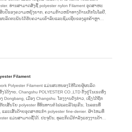
ster. ທ່ານສາມາດສັ່ງຊື້ polyester nylon Filament ອຸດສາຫະ
ງສີ່ສິບປີຂອງຄວາມຫຍຸ້ງຍາກ, ຄວາມກ້າວຫນ້າທາງດ້ານເຕັກໂນໂລຢີ,
ະລິດຕະພັນໄດ້ຮັບຄວາມເຄົາລົບແລະຊົມເຊີຍຂອງລູກຄ້າຫຼາຍ.
ຕັກ​ນິກ​ທີ່​ເຂັ້ມ​ແຂງ, ມີ​ເຄື່ອງ​ມື​ອັນ​ດັບ​ໜຶ່ງ, ມີ​ອຸ​ປະ​ກອນ​ການ​ທົດ​
ນະ​ພາບ​ສູງ, ມີ​ຊື່​ສຽງ​ແຂງ​ແຮງ, ມີ​ຄວາມ​ສາ​ມາດ​ນຳ​ເຂົ້າ ແລະ ສົ່ງ​
ມາດເຮັດວຽກຮ່ວມກັນໃນອະນາຄົດເພື່ອສ້າງສະຖານະການ win-
າດທີ່ຈະເປັນຄູ່ຮ່ວມງານໄລຍະຍາວຂອງທ່ານໃນປະເທດຈີນ.
lyester Filament
twork Polyester Filament ແມ່ນສະຫນອງໃຫ້ໂດຍຜູ້ຜະລິດ
​ສົ່ງ​ໄດ້​ງ່າຍ, Changshu POLYESTER CO.,LTD ຕັ້ງ​ຢູ່​ໃນ​ເຂດ​ທົ່ງ​
ເມືອງ Dongbang, ເມືອງ Changshu. ໂຮງງານດັ່ງກ່າວ, ເຊິ່ງໄດ້ຖືກ
ັບເສັ້ນໃຍ polyester ທີ່ທົນທານຕໍ່ໄຟແລະລີໄຊເຄີນ, ໄນລອນທີ່
ແລະເສັ້ນດ້າຍອຸດສາຫະກໍາ polyester fine-denier. ຜ້າໄຫມທີ່
 ແມ່ນສາມາດຊື້ໄດ້. ປະຈຸ​ບັນ, ທຸ​ລະ​ກິດ​ມີ​ກຳ​ລັງ​ແຮງ​ງານ​ດ້ານ​
ບ​ໜຶ່ງ, ມີ​ອຸ​ປະ​ກອນ​ການ​ທົດ​ສອບ​ຄົບ​ຖ້ວນ, ຜະ​ລິດ​ຕະ​ພັນ​ທີ່​ມີ​ຄຸນ​ນະ​ພາບ​
ມາດ​ນຳ​ເຂົ້າ ແລະ ສົ່ງ​ອອກ. ຫຼັງຈາກ 40 ປີຂອງການຕໍ່ສູ້ແລະການຫັນ