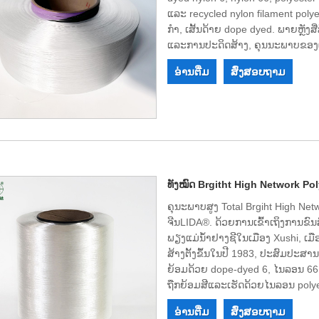
ແລະ recycled nylon filament polye
ກໍາ, ເສັ້ນດ້າຍ dope dyed. ພາຍຫຼັ
ແລະການປະດິດສ້າງ, ຄຸນນະພາບຂອງຜ
ປະຈຸ​ບັນ, ທຸ​ລະ​ກິດ​ມີ​ກຳ​ລັງ​ແຮງ​ງານ​ດ້ານ​ເ
ອ່ານ​ຕື່ມ
ສົ່ງສອບຖາມ
ສອບ​ຄົບ​ຖ້ວນ, ຜະ​ລິດ​ຕະ​ພັນ​ທີ່​ມີ​ຄຸນ​
ອອກ. ພວກເຮົາແນ່ໃຈວ່າພວກເຮົາສາ
win, ແລະພວກເຮົາຍິນດີຕ້ອນຮັບໂອກ
ທັງໝົດ Brgitht High Network Po
ຄຸນະພາບສູງ Total Brgiht High Ne
ຈີນLIDA®. ດ້ວຍ​ການ​ເຂົ້າ​ເຖິງ​ການ​ຂົນ
ພຽງ​ແມ່​ນ້ຳ​ຢາງ​ຊີ​ໃນ​ເມືອງ Xushi, 
ສ້າງຕັ້ງຂຶ້ນໃນປີ 1983, ປະສົມປະສານກ
ຍ້ອມດ້ວຍ dope-dyed 6, ໄນລອນ 66, 
ຖືກຍ້ອມສີແລະເຮັດດ້ວຍໄນລອນ polyester
ເຕັກ​ນິກ​ທີ່​ເຂັ້ມ​ແຂງ, ມີ​ເຄື່ອງ​ມື​ອັນ​ດັ
ອ່ານ​ຕື່ມ
ສົ່ງສອບຖາມ
ສູງ, ມີ​ຊື່​ສຽງ​ແຂງ​ແຮງ, ມີ​ຄວາມ​ສາ​