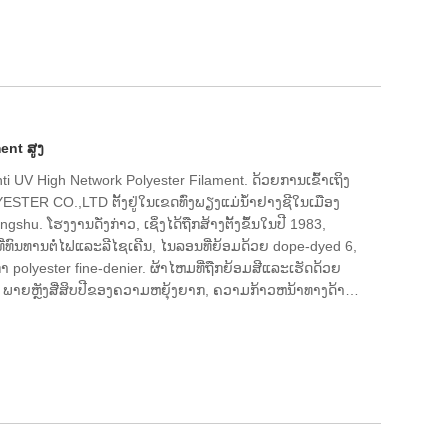
ນນະພາບຂອງຜະລິດຕະພັນໄດ້ຮັບຄວາມໄວ້ວາງໃຈແລະສັນລະເສີນ
ພວກເຮົາສາມາດຮ່ວມມືກັບທ່ານສໍາລັບສະຖານະການ win-win ໃນ
າຍເປັນຄູ່ຮ່ວມງານໄລຍະຍາວຂອງທ່ານໃນປະເທດຈີນ.
ent ສູງ
i UV High Network Polyester Filament. ດ້ວຍ​ການ​ເຂົ້າ​ເຖິງ​
STER CO.,LTD ຕັ້ງ​ຢູ່​ໃນ​ເຂດ​ທົ່ງ​ພຽງ​ແມ່​ນ້ຳ​ຢາງ​ຊີ​ໃນ​ເມືອງ
shu. ໂຮງງານດັ່ງກ່າວ, ເຊິ່ງໄດ້ຖືກສ້າງຕັ້ງຂຶ້ນໃນປີ 1983,
ີ່ທົນທານຕໍ່ໄຟແລະລີໄຊເຄີນ, ໄນລອນທີ່ຍ້ອມດ້ວຍ dope-dyed 6,
 polyester fine-denier. ຜ້າໄຫມທີ່ຖືກຍ້ອມສີແລະເຮັດດ້ວຍ
. ພາຍຫຼັງສີ່ສິບປີຂອງຄວາມຫຍຸ້ງຍາກ, ຄວາມກ້າວຫນ້າທາງດ້ານ
ຄຸນນະພາບຂອງຜະລິດຕະພັນໄດ້ຮັບຄວາມເຄົາລົບແລະຊົມເຊີຍຂອງ
ງແຮງງານດ້ານວິຊາການທີ່ເຂັ້ມແຂງ, ເຄື່ອງມືອັນດັບທໍາອິດ, ຊຸດ
ພາບຜະລິດຕະພັນທີ່ຫມັ້ນຄົງ, ຊື່ສຽງໃນທາງບວກ, ແລະຄວາມ
ພວກເຮົາຫວັງວ່າຈະເປັນຄູ່ຮ່ວມງານໄລຍະຍາວຂອງທ່ານໃນ
າມາດເຮັດວຽກຮ່ວມກັບທ່ານເພື່ອສ້າງສະຖານະການ win-win ໃນ