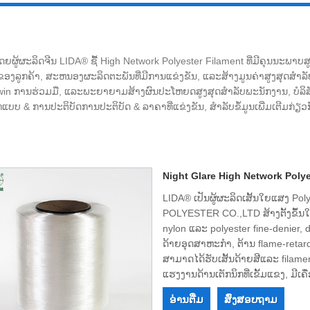
ຍຜູ້ຜະລິດຈີນ LIDA® ຊື້ High Network Polyester Filament ທີ່ມີຄຸນນະພາບສ
ຂອງລູກຄ້າ, ສະຫນອງຜະລິດຕະພັນທີ່ມີການແຂ່ງຂັນ, ແລະສ້າງມູນຄ່າສູງສຸດສໍາລັບ
-win ການຮ່ວມມື, ແລະພະຍາຍາມສ້າງຜົນປະໂຫຍດສູງສຸດສໍາລັບພະນັກງານ, ບໍລິສ
 & ການປະຕິບັດການປະຕິບັດ & ລາຄາທີ່ແຂ່ງຂັນ, ສໍາລັບຂໍ້ມູນເພີ່ມເຕີມກ່ຽວກັ
Night Glare High Network Polye
LIDA® ເປັນຜູ້ຜະລິດເສັ້ນໃຍແສງ Po
POLYESTER CO.,LTD ສ້າງຕັ້ງຂຶ້ນໃ
nylon ແລະ polyester fine-denier, d
ດ້າຍອຸດສາຫະກໍາ, ຕ້ານ flame-retar
ສາມາດໄດ້ຮັບເສັ້ນດ້າຍສີແລະ filament ອ
ແຮງ​ງານ​ດ້ານ​ເຕັກ​ນິກ​ທີ່​ເຂັ້ມ​ແຂງ, ມີ​ເຄື
ມີ​ຄຸນ​ນະ​ພາບ​ສູງ, ມີ​ຊື່​ສຽງ​ແຂງ​ແຮ
ອ່ານ​ຕື່ມ
ສົ່ງສອບຖາມ
ເຮົາສາມາດເຮັດວຽກຮ່ວມກັນໃນອະນາຄ